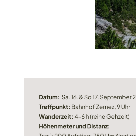
Datum:
Sa. 16. & So 17. September
Treffpunkt:
Bahnhof Zernez, 9 Uhr
Wanderzeit:
4–6 h (reine Gehzeit)
Höhenmeter und Distanz:
Tag 1: 900 Aufstieg, 780 Hm Abstieg