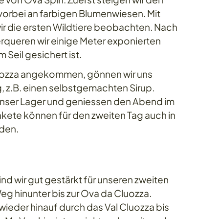
vorbei an farbigen Blumenwiesen. Mit
r die ersten Wildtiere beobachten. Nach
erqueren wir einige Meter exponierten
 Seil gesichert ist.
uozza angekommen, gönnen wir uns
g, z.B. einen selbstgemachten Sirup.
unser Lager und geniessen den Abend im
kete können für den zweiten Tag auch in
den.
d wir gut gestärkt für unseren zweiten
eg hinunter bis zur Ova da Cluozza.
wieder hinauf durch das Val Cluozza bis