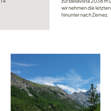
 T4
zur Bellavista 2038 m ü.
wir nehmen die letzten
hinunter nach Zernez.