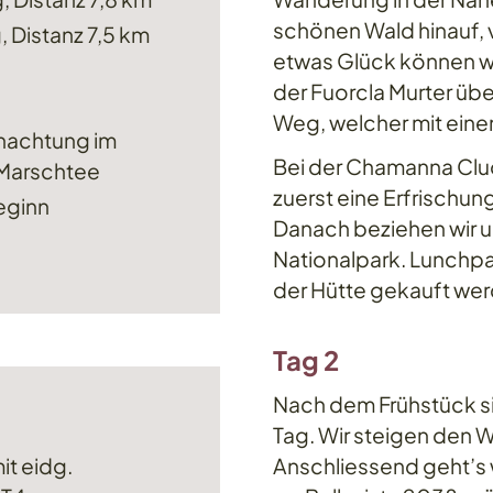
schönen Wald hinauf, 
, Distanz 7,5 km
etwas Glück können wi
der Fuorcla Murter üb
Weg, welcher mit einem
nachtung im
Bei der Chamanna Cl
 Marschtee
zuerst eine Erfrischun
eginn
Danach beziehen wir 
Nationalpark. Lunchpa
der Hütte gekauft wer
Tag 2
Nach dem Frühstück sin
Tag. Wir steigen den W
it eidg.
Anschliessend geht’s 