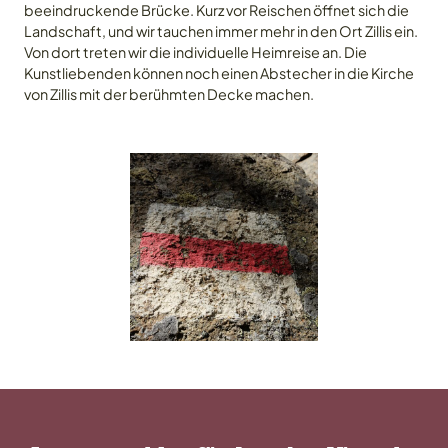
beeindruckende Brücke. Kurz vor Reischen öffnet sich die
Landschaft, und wir tauchen immer mehr in den Ort Zillis ein.
Kontakt
Von dort treten wir die individuelle Heimreise an. Die
Kunstliebenden können noch einen Abstecher in die Kirche
von Zillis mit der berühmten Decke machen.