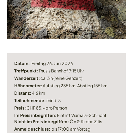
Datum:
Freitag 26. Juni 2026
Treffpunkt:
Thusis Bahnhof 9:15 Uhr
Wanderzeit:
ca. 3 h (reine Gehzeit)
Höhenmeter:
Aufstieg 235 hm, Abstieg 155 hm
Distanz:
4,6 km
Teilnehmende:
mind. 3
Preis:
CHF 85.– pro Person
Im Preis inbegriffen:
Eintritt Viamala-Schlucht
Nicht im Preis inbegriffen:
ÖV & Kirche Zillis
Anmeldeschluss:
bis 17:00 am Vortag