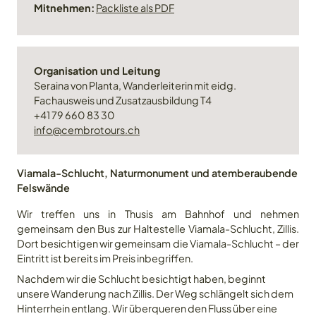
Mitnehmen:
Packliste als PDF
Organisation und Leitung
Seraina von Planta, Wanderleiterin mit eidg.
Fachausweis und Zusatzausbildung T4
+41 79 660 83 30
info@cembrotours.ch
Viamala-Schlucht, Naturmonument und atemberaubende
Angebot
Felswände
Wir treffen uns in Thusis am Bahnhof und nehmen
Angebot
gemeinsam den Bus zur Haltestelle Viamala-Schlucht, Zillis.
Galerie
Dort besichtigen wir gemeinsam die Viamala-Schlucht – der
Eintritt ist bereits im Preis inbegriffen.
Nachdem wir die Schlucht besichtigt haben, beginnt
Galerie
Über mich
unsere Wanderung nach Zillis. Der Weg schlängelt sich dem
Hinterrhein entlang. Wir überqueren den Fluss über eine