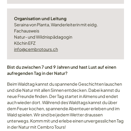
Organisation und Leitung
Seraina von Planta, Wanderleiterin mit eidg.
Fachausweis
Natur- und Wildnispädagogin
Köchin EFZ
info@cembrotours.ch
Bist du zwischen 7 und 9 Jahren und hast Lust auf einen
aufregenden Tag in der Natur?
Beim Waldtag kannst du spannende Geschichten lauschen
und die Natur mit allen Sinnen entdecken. Dabei kannst du
neue Freunde finden. Der Tag startet in Almens und endet
auch wieder dort. Während des Waldtags kannst du über
dem Feuer kochen, spannende Abenteuer erleben und im
Wald spielen. Wir sind bei jedem Wetter draussen
unterwegs. Komm mit und erlebe einen unvergesslichen Tag
Angebot
in der Natur mit Cembro Tours!