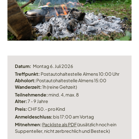
Datum:
Montag 6. Juli 2026
Treffpunkt:
Postautohaltestelle
Almens 10:00 Uhr
Abholort:
Postautohaltestelle Almens 15:00
Wanderzeit:
1h (reine Gehzeit)
Teilnehmende:
mind. 4, max. 8
Alter:
7 - 9 Jahre
Preis:
CHF 50.- pro Kind
Anmeldeschluss:
bis 17:00 am Vortag
Mitnehmen:
Packliste als PDF
(zusätzlich noch ein
Suppenteller, nicht zerbrechlich und Besteck)