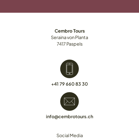
Cembro Tours
Seraina
von Planta
7417
Paspels
+41 79 660 83 30
info@cembrotours.ch
Social Media