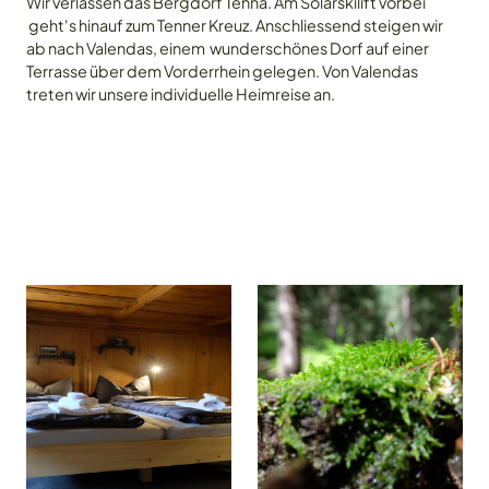
Wir verlassen das Bergdorf Tenna. Am Solarskilift vorbei
geht's hinauf zum Tenner Kreuz. Anschliessend steigen wir
Angebot
Galerie
ab nach Valendas, einem wunderschönes Dorf auf einer
Terrasse über dem Vorderrhein gelegen. Von Valendas
treten wir unsere individuelle Heimreise an.
Galerie
Über mich
Kontakt