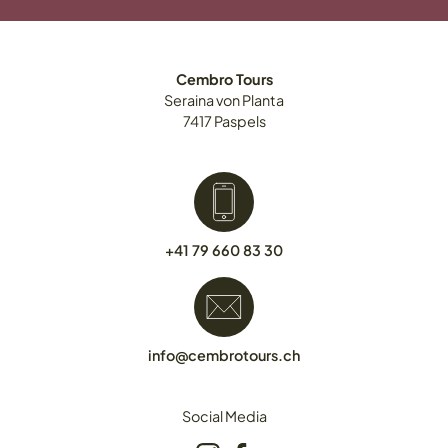
Cembro Tours
Seraina
von Planta
7417
Paspels
+41 79 660 83 30
info@cembrotours.ch
Social Media