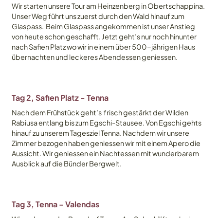
Wir starten unsere Tour am Heinzenberg in Obertschappina.
Unser Weg führt uns zuerst durch den Wald hinauf zum
Glaspass. Beim Glaspass angekommen ist unser Anstieg
von heute schon geschafft. Jetzt geht’s nur noch hinunter
nach Safien Platz wo wir in einem über 500-jährigen Haus
übernachten und leckeres Abendessen geniessen.
Tag 2, Safien Platz - Tenna
Nach dem Frühstück geht’s frisch gestärkt der Wilden
Rabiusa entlang bis zum Egschi-Stausee. Von Egschi gehts
hinauf zu unserem Tagesziel Tenna. Nachdem wir unsere
Zimmer bezogen haben geniessen wir mit einem Apero die
Aussicht. Wir geniessen ein Nachtessen mit wunderbarem
Ausblick auf die Bünder Bergwelt.
Angebot
Tag 3, Tenna - Valendas